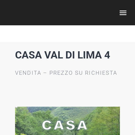
Salta
al
Tog
contenuto
Nav
HOME
CASA VAL DI LIMA 4
REAL ESTATE
VENDITA – PREZZO SU RICHIESTA
INVESTING
CHI SONO
ARTICOLI
CONTATTI