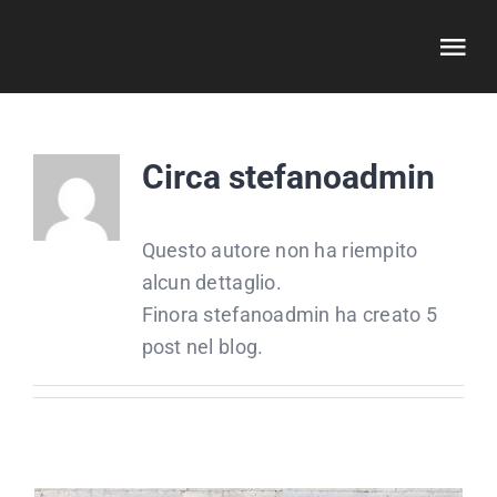
Salta
al
Tog
contenuto
Nav
HOME
Circa
stefanoadmin
REAL ESTATE
Questo autore non ha riempito
INVESTING
alcun dettaglio.
Finora stefanoadmin ha creato 5
post nel blog.
CHI SONO
ARTICOLI
CONTATTI